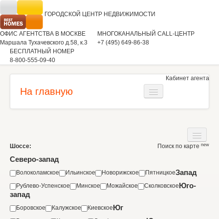
ГОРОДСКОЙ ЦЕНТР
НЕДВИЖИМОСТИ
ОФИС АГЕНТСТВА В МОСКВЕ
МНОГОКАНАЛЬНЫЙ CALL-ЦЕНТР
Маршала Тухачевского д.58, к.3
+7 (495) 649-86-38
БЕСПЛАТНЫЙ НОМЕР
8-800-555-09-40
Кабинет агента
На главную
Загородная недвижимость
Квартиры
new
Шоссе:
Поиск по карте
Дома
Коммерческая недвижимость
Северо-запад
Участки
Запад
Волоколамское
Ильинское
Новорижское
Пятницкое
Аренда
Юго-
Рублево-Успенское
Минское
Можайское
Сколковское
Квартиры
Вакансии
запад
Коммерческая недвижимость
Юг
Боровское
Калужское
Киевское