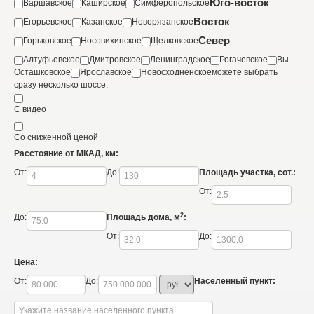
Юго-восток
Варшавское
Каширское
Симферопольское
Восток
Егорьевское
Казанское
Новорязанское
Север
Горьковское
Носовихинское
Щелковское
Алтуфьевское
Дмитровское
Ленинградское
Рогачевское
Вы
Осташковское
Ярославское
Новосходненское
можете выбрать
сразу несколько шоссе.
С видео
Со сниженной ценой
Расстояние от МКАД, км:
От:
До:
Площадь участка, сот.:
От:
2
До:
Площадь дома, м
:
От:
До:
Цена:
От:
До:
Населенный пункт: