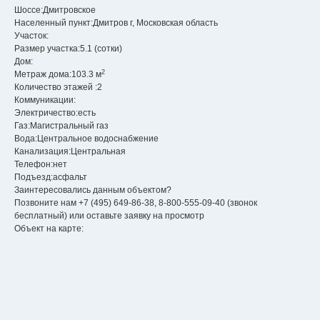
Шоссе:
Дмитровское
Населенный пункт:
Дмитров г, Московская область
Участок:
Размер участка:
5.1 (сотки)
Дом:
2
Метраж дома:
103.3 м
Количество этажей :
2
Коммуникации:
Электричество:
есть
Газ:
Магистральный газ
Вода:
Центральное водоснабжение
Канализация:
Центральная
Телефон:
нет
Подъезд:
асфальт
Заинтересовались данным объектом?
Позвоните нам
+7 (495) 649-86-38
,
8-800-555-09-40
(звонок
бесплатный)
или
оставьте заявку
на просмотр
Объект на карте: