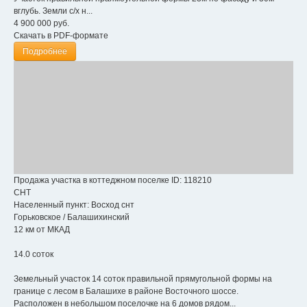
вглубь. Земли с/х н...
4 900 000
руб.
Скачать в PDF-формате
Подробнее
Продажа участка в коттеджном поселке
ID: 118210
СНТ
Населенный пункт:
Восход снт
Горьковское
/
Балашихинский
12 км от МКАД
14.0 соток
Земельный участок 14 соток правильной прямугольной формы на
границе с лесом в Балашихе в районе Восточного шоссе.
Расположен в небольшом поселочке на 6 домов рядом...