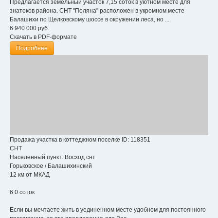
Предлагается земельный участок 7,15 соток в уютном месте для
знатоков района. СНТ "Поляна" расположен в укромном месте
Балашихи по Щелковскому шоссе в окружении леса, но ...
6 940 000
руб.
Скачать в PDF-формате
Подробнее
Продажа участка в коттеджном поселке
ID: 118351
СНТ
Населенный пункт:
Восход снт
Горьковское
/
Балашихинский
12 км от МКАД
6.0 соток
Если вы мечтаете жить в уединенном месте удобном для постоянного