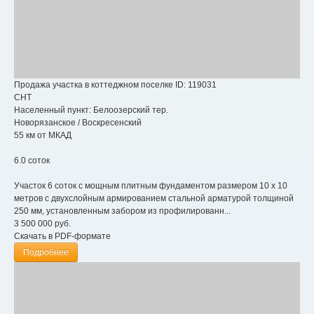
Продажа участка в коттеджном поселке
ID: 119031
СНТ
Населенный пункт:
Белоозерский тер.
Новорязанское
/
Воскресенский
55 км от МКАД
6.0 соток
Участок 6 соток с мощным плитным фундаментом размером 10 х 10
метров с двухслойным армированием стальной арматурой толщиной
250 мм, установленным забором из профилированн...
3 500 000
руб.
Скачать в PDF-формате
Подробнее