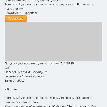
проживания. то это предложение для Вас.
Земельный участок на границе с лесным массивом в Балашихе в...
4 300 000
руб.
Скачать в PDF-формате
Подробнее
Продажа участка в коттеджном поселке
ID: 118345
СНТ
Населенный пункт:
Восход снт
Горьковское
/
Балашихинский
12 км от МКАД
7.0 соток
Земельный участок на границе с лесным массивом в Балашихе в
районе Восточного шоссе.
Участок правильной праямоугольной формы 23м по фасаду и 30м