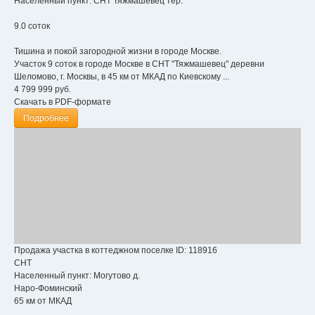
Населенный пункт:
СНТ Тяжмашевец тер.
9.0 соток
Тишина и покой загородной жизни в городе Москве.
Участок 9 соток в городе Москве в СНТ "Тяжмашевец" деревни
Шеломово, г. Москвы, в 45 км от МКАД по Киевскому ...
4 799 999
руб.
Скачать в PDF-формате
Подробнее
Продажа участка в коттеджном поселке
ID: 118916
СНТ
Населенный пункт:
Могутово д.
Наро-Фоминский
65 км от МКАД