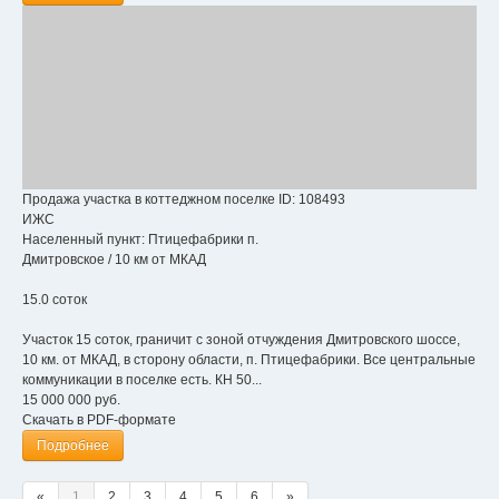
Продажа участка в коттеджном поселке
ID: 108493
ИЖС
Населенный пункт:
Птицефабрики п.
Дмитровское
/
10 км от МКАД
15.0 соток
Участок 15 соток, граничит с зоной отчуждения Дмитровского шоссе,
10 км. от МКАД, в сторону области, п. Птицефабрики. Все центральные
коммуникации в поселке есть. КН 50...
15 000 000
руб.
Скачать в PDF-формате
Подробнее
«
1
2
3
4
5
6
»