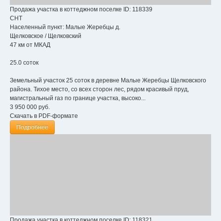
Продажа участка в коттеджном поселке
ID: 118339
СНТ
Населенный пункт:
Малые Жеребцы д.
Щелковское
/
Щелковский
47 км от МКАД
25.0 соток
Земельный участок 25 соток в деревне Малые Жеребцы Щелковского
района. Тихое место, со всех сторон лес, рядом красивый пруд,
магистральный газ по границе участка, высоко...
3 950 000
руб.
Скачать в PDF-формате
Подробнее
Продажа участка в коттеджном поселке
ID: 118321