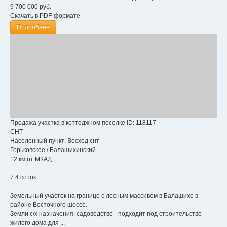
9 700 000
руб.
Скачать в PDF-формате
Подробнее
Продажа участка в коттеджном поселке
ID: 118117
СНТ
Населенный пункт:
Восход снт
Горьковское
/
Балашихинский
12 км от МКАД
7.4 соток
Земельный участок на границе с лесным массивом в Балашихе в
районе Восточного шоссе.
Земли с/х назначения, садоводство - подходит под строительство
жилого дома для ...