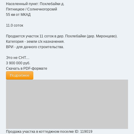
Населенный пункт:
Похлебайки д.
Пятницкое
/
Солнечногорский
55 км от МКАД
11.0 соток
Продается участок 11 соток в дер. Похлебайки (дер. Миронцево).
Категория - земли с/х назначения.
ВРИ - для дачного строительства.
Это не СНТ....
3 900 000
руб.
Скачать в PDF-формате
Подробнее
Продажа участка в коттеджном поселке
ID: 119019