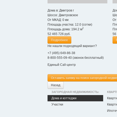
Дома в:
Дмитров г
До
Шоссе:
Дмитровское
Шо
От МКАД:
0 км
От
Площадь участка:
12.0 (сотки)
Пл
2
Площадь дома:
194.2 м
Пл
52 465 726
руб.
56
Подробнее
Не нашли подходящий вариант?
+7 (495) 649-86-38
8-800-555-09-40 (звонок бесплатный)
Единый Call-центр
Оставить заявку на поиск загородной недв
Назад
ЗАГОРОДНАЯ НЕДВИЖИМОСТЬ:
КВАРТ
Дома и коттеджи
Кварт
Участки
Кварти
Ипоте