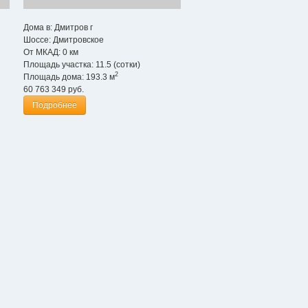
Дома в:
Дмитров г
Шоссе:
Дмитровское
От МКАД:
0 км
Площадь участка:
11.5 (сотки)
2
Площадь дома:
193.3 м
60 763 349
руб.
Подробнее