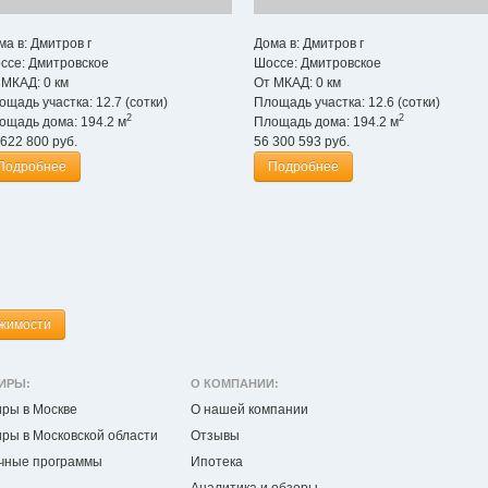
ма в:
Дмитров г
Дома в:
Дмитров г
ссе:
Дмитровское
Шоссе:
Дмитровское
 МКАД:
0 км
От МКАД:
0 км
ощадь участка:
12.7 (сотки)
Площадь участка:
12.6 (сотки)
2
2
ощадь дома:
194.2 м
Площадь дома:
194.2 м
 622 800
руб.
56 300 593
руб.
Подробнее
Подробнее
ижимости
ИРЫ:
О КОМПАНИИ:
иры в Москве
О нашей компании
ры в Московской области
Отзывы
чные программы
Ипотека
Аналитика и обзоры