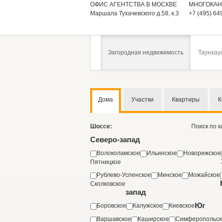
ОФИС АГЕНТСТВА В МОСКВЕ
МНОГОКАН
Маршала Тухачевского д.58, к.3
+7 (495) 64
Загородная недвижимость
Таунхау
Дома
Участки
Квартиры
К
Шоссе:
Поиск по 
Северо-запад
Волоколамское
Ильинское
Новорижское
Пятницкое
Рублево-Успенское
Минское
Можайское
Сколковское
запад
Юг
Боровское
Калужское
Киевское
Варшавское
Каширское
Симферопольск