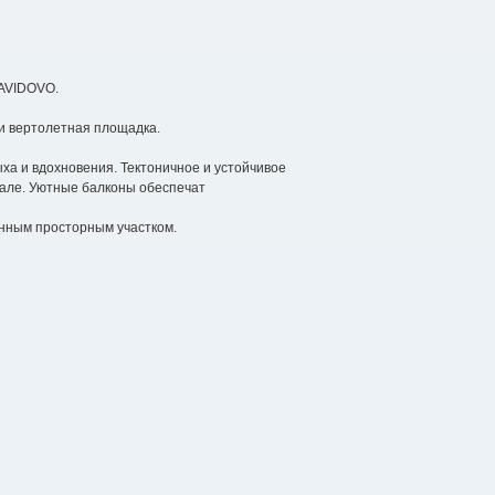
ZAVIDOVO.
 и вертолетная площадка.
ха и вдохновения. Тектоничное и устойчивое
але. Уютные балконы обеспечат
енным просторным участком.