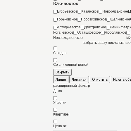
Юго-восток
В
Егорьевское
Казанское
Новорязанское
Горьковское
Носовихинское
Щелковское
Алтуфьевское
Дмитровское
Ленинградс
Рогачевское
Осташковское
Ярославское
мо
Новосходненское
выбрать сразу несколько шо
С видео
Со сниженной ценой
Закрыть
Линия
Ломаная
Очистить
Искать об
расширенный фильтр
Дома
Участки
Квартиры
Цена от