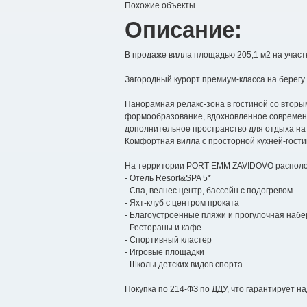
Похожие объекты
Описание:
В продаже вилла площадью 205,1 м2 на учас
Загородный курорт премиум-класса на берегу 
Панорамная релакс-зона в гостиной со вторы
формообразование, вдохновленное современ
дополнительное пространство для отдыха н
Комфортная вилла с просторной кухней-гости
На территории PORT EMM ZAVIDOVO распол
- Отель Resort&SPA 5*
- Спа, велнес центр, бассейн с подогревом
- Яхт-клуб с центром проката
- Благоустроенные пляжи и прогулочная наб
- Рестораны и кафе
- Спортивный кластер
- Игровые площадки
- Школы детских видов спорта
Покупка по 214-ФЗ по ДДУ, что гарантирует н