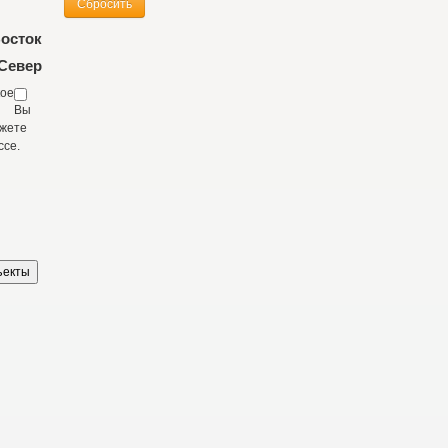
осток
Север
кое
Вы
жете
ссе.
ъекты