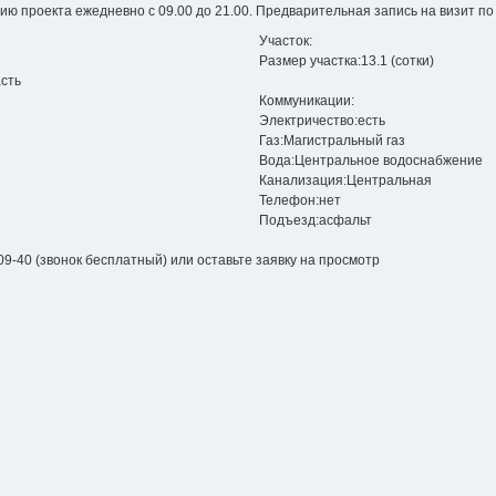
ю проекта ежедневно с 09.00 до 21.00. Предварительная запись на визит по
Участок:
Размер участка:
13.1 (сотки)
асть
Коммуникации:
Электричество:
есть
Газ:
Магистральный газ
Вода:
Центральное водоснабжение
Канализация:
Центральная
Телефон:
нет
Подъезд:
асфальт
09-40
(звонок бесплатный)
или
оставьте заявку
на просмотр