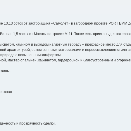
тке 13,13 соток от застройщика «Самолет» в загородном проекте PORT EMM 
Волги в 1,5 часах от Москвы по трассе М-11. Также есть пристань для катеров
м светом, камином и выходом на уютную террасу – прекрасное место для отды
ной архитектурой, естественными материалами и переосмыслением стиля ш
а природе с повышенным комфортом.
ной, мастер-спальней, кабинетом, гардеробной и благоустроенным и огорож
ожены:
ережная
адежность и прозрачность сделки.