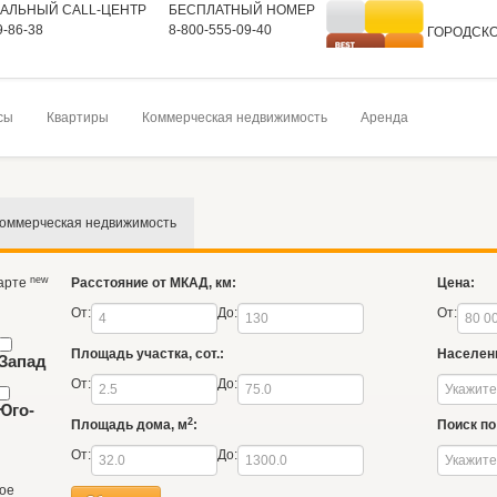
АЛЬНЫЙ CALL-ЦЕНТР
БЕСПЛАТНЫЙ НОМЕР
9-86-38
8-800-555-09-40
ГОРОДСК
На главную
сы
Квартиры
Коммерческая недвижимость
Аренда
оммерческая недвижимость
new
карте
Расстояние от МКАД, км:
Цена:
От:
До:
От:
Площадь участка, сот.:
Населен
Запад
От:
До:
Юго-
2
Площадь дома, м
:
Поиск по 
От:
До:
ое