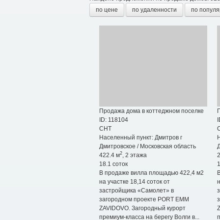
по цене
по удаленности
по популя
Продажа дома в коттеджном поселке
ID: 118104
I
СНТ
Населенный пункт:
Дмитров г
Дмитровское
/
Московская область
2
422.4 м
, 2 этажа
2
18.1 соток
1
В продаже вилла площадью 422,4 м2
на участке 18,14 соток от
н
застройщика «Самолет» в
загородном проекте PORT EMM
ZAVIDOVO. Загородный курорт
премиум-класса на берегу Волги в...
п