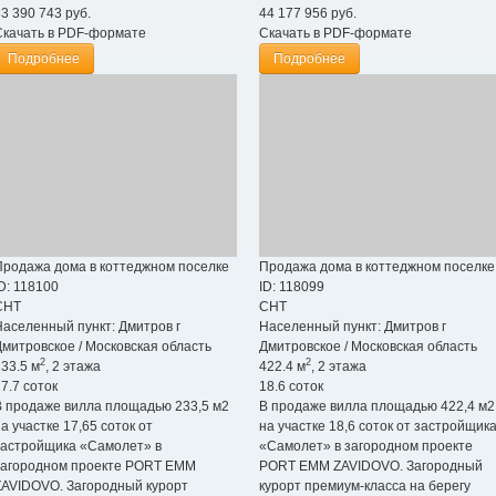
83 390 743
руб.
44 177 956
руб.
Скачать в PDF-формате
Скачать в PDF-формате
Подробнее
Подробнее
Продажа дома в коттеджном поселке
Продажа дома в коттеджном поселке
D: 118100
ID: 118099
СНТ
СНТ
Населенный пункт:
Дмитров г
Населенный пункт:
Дмитров г
Дмитровское
/
Московская область
Дмитровское
/
Московская область
2
2
33.5 м
, 2 этажа
422.4 м
, 2 этажа
7.7 соток
18.6 соток
В продаже вилла площадью 233,5 м2
В продаже вилла площадью 422,4 м2
а участке 17,65 соток от
на участке 18,6 соток от застройщик
застройщика «Самолет» в
«Самолет» в загородном проекте
загородном проекте PORT EMM
PORT EMM ZAVIDOVO. Загородный
ZAVIDOVO. Загородный курорт
курорт премиум-класса на берегу