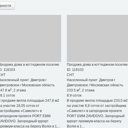
рности
Продажа дома в коттеджном поселке
Продажа дома в коттеджном поселке
D: 118103
ID: 118102
СНТ
СНТ
Населенный пункт:
Дмитров г
Населенный пункт:
Дмитров г
Дмитровское
/
Московская область
Дмитровское
/
Московская область
2
2
47.8 м
, 2 этажа
233.5 м
, 2 этажа
8.1 соток
8.9 соток
В продаже вилла площадью 247,8 м2
В продаже вилла площадью 233,5 м2
а участке 18,05 соток от
на участке 8,9 соток от застройщика
застройщика «Самолет» в
«Самолет» в загородном проекте
загородном проекте PORT EMM
PORT EMM ZAVIDOVO. Загородный
ZAVIDOVO. Загородный курорт
курорт премиум-класса на берегу
ремиум-класса на берегу Волги в 1,...
Волги в 1...