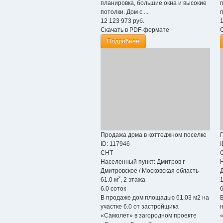
планировка, большие окна и высокие
потолки. Дом с ...
п
12 123 973
руб.
Скачать в PDF-формате
Подробнее
Продажа дома в коттеджном поселке
ID: 117946
I
СНТ
Населенный пункт:
Дмитров г
Дмитровское
/
Московская область
2
61.0 м
, 2 этажа
1
6.0 соток
6
В продаже дом площадью 61,03 м2 на
участке 6.0 от застройщика
«Самолет» в загородном проекте