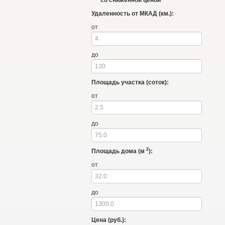
Удаленность от МКАД (км.):
от
до
Площадь участка (соток):
от
до
2
Площадь дома (м
):
от
до
Цена (руб.):