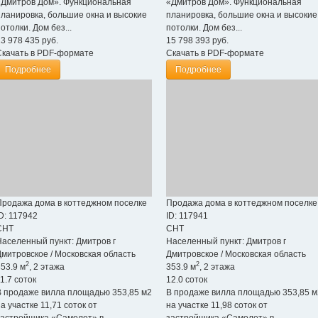
«Дмитров Дом». Функциональная
«Дмитров Дом». Функциональная
планировка, большие окна и высокие
планировка, большие окна и высокие
отолки. Дом без...
потолки. Дом без...
13 978 435
руб.
15 798 393
руб.
Скачать в PDF-формате
Скачать в PDF-формате
Подробнее
Подробнее
Продажа дома в коттеджном поселке
Продажа дома в коттеджном поселке
D: 117942
ID: 117941
СНТ
СНТ
Населенный пункт:
Дмитров г
Населенный пункт:
Дмитров г
Дмитровское
/
Московская область
Дмитровское
/
Московская область
2
2
53.9 м
, 2 этажа
353.9 м
, 2 этажа
1.7 соток
12.0 соток
В продаже вилла площадью 353,85 м2
В продаже вилла площадью 353,85 м
а участке 11,71 соток от
на участке 11,98 соток от
застройщика «Самолет» в
застройщика «Самолет» в