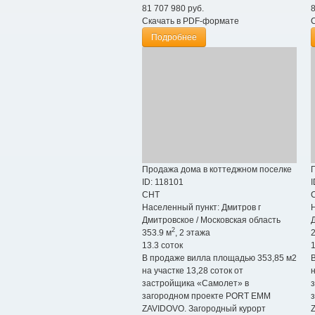
81 707 980
руб.
Скачать в PDF-формате
Подробнее
Продажа дома в коттеджном поселке
ID: 118101
I
СНТ
Населенный пункт:
Дмитров г
Дмитровское
/
Московская область
2
353.9 м
, 2 этажа
2
13.3 соток
1
В продаже вилла площадью 353,85 м2
на участке 13,28 соток от
н
застройщика «Самолет» в
загородном проекте PORT EMM
ZAVIDOVO. Загородный курорт