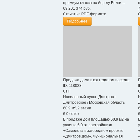
премиум-класса на берегу Волги ...
п
69 201 374
руб.
Скачать в PDF-формате
Подробнее
Продажа дома в коттеджном поселке
ID: 118023
I
СНТ
Населенный пункт:
Дмитров г
Дмитровское
/
Московская область
2
60.9 м
, 2 этажа
6
6.0 соток
6
В продаже дом площадью 60,9 м2 на
участке 6.0 от застройщика
«Самолет» в загородном проекте
«Дмитров Дом». Функциональная