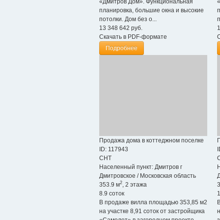
«Дмитров Дом». Функциональная
планировка, большие окна и высокие
потолки. Дом без о...
п
13 348 642
руб.
Скачать в PDF-формате
Подробнее
Продажа дома в коттеджном поселке
ID: 117943
I
СНТ
Населенный пункт:
Дмитров г
Дмитровское
/
Московская область
2
353.9 м
, 2 этажа
3
8.9 соток
1
В продаже вилла площадью 353,85 м2
на участке 8,91 соток от застройщика
н
«Самолет» в загородном проекте