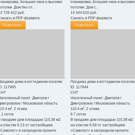
планировка, большие окна и высокие
планировка, большие окна и высокие
отолки. Дом без от...
потолки. Дом с...
12 728 422
руб.
14 344 610
руб.
Скачать в PDF-формате
Скачать в PDF-формате
Подробнее
Подробнее
Продажа дома в коттеджном поселке
Продажа дома в коттеджном поселке
D: 117945
ID: 117944
СНТ
СНТ
Населенный пункт:
Дмитров г
Населенный пункт:
Дмитров г
Дмитровское
/
Московская область
Дмитровское
/
Московская область
2
2
10.4 м
, 2 этажа
110.4 м
, 2 этажа
.1 соток
6.7 соток
В продаже дом площадью 110,38 м2
В продаже дом площадью 110,38 м2
на участке 6.13 от застройщика
на участке 6.68 от застройщика
«Самолет» в загородном проекте
«Самолет» в загородном проекте