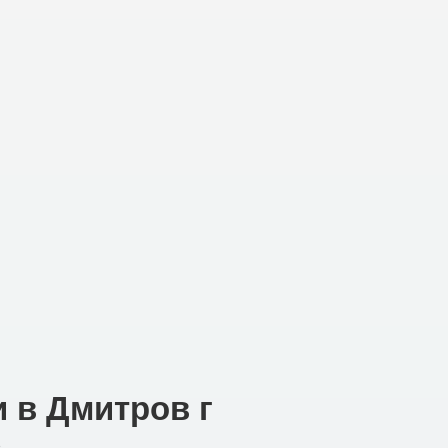
и в Дмитров г
3