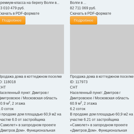
ремиум-класса на берегу Волги в...
Волги в ...
73 010 479
руб.
82 711 069
руб.
Скачать в PDF-формате
Скачать в PDF-формате
Подробнее
Подробнее
Продажа дома в коттеджном поселке
Продажа дома в коттеджном поселке
D: 118018
ID: 117973
СНТ
СНТ
Населенный пункт:
Дмитров г
Населенный пункт:
Дмитров г
Дмитровское
/
Московская область
Дмитровское
/
Московская область
2
2
0.9 м
, 2 этажа
60.9 м
, 2 этажа
.0 соток
6.2 соток
В продаже дом площадью 60,9 м2 на
В продаже дом площадью 60,9 м2 на
участке 6.0 от застройщика
участке 6.21 от застройщика
«Самолет» в загородном проекте
«Самолет» в загородном проекте
«Дмитров Дом». Функциональная
«Дмитров Дом». Функциональная