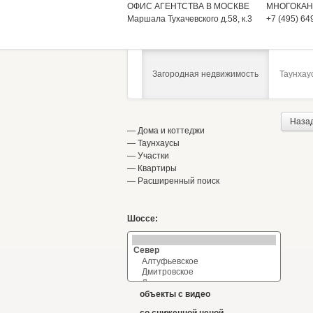
ОФИС АГЕНТСТВА В МОСКВЕ
МНОГОКАН
Маршала Тухачевского д.58, к.3
+7 (495) 64
Загородная недвижимость
Таунхау
Наза
—
Дома и коттеджи
—
Таунхаусы
—
Участки
—
Квартиры
—
Расширенный поиск
Шоссе:
объекты с видео
со сниженной ценой